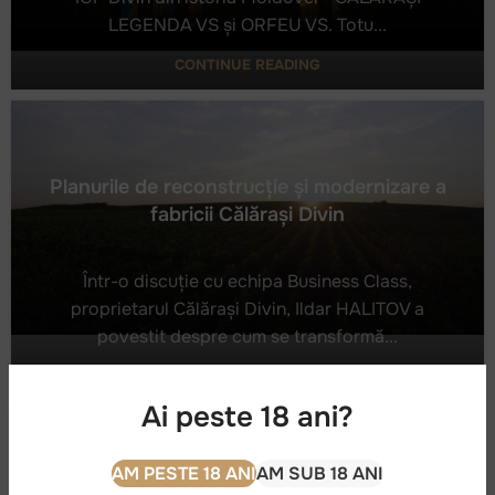
LEGENDA VS și ORFEU VS. Totu...
Primele produse cu statut IGP „Divin” din Moldova
CONTINUE READING
Planurile de reconstrucție și modernizare a
fabricii Călărași Divin
Într-o discuție cu echipa Business Class,
proprietarul Călărași Divin, Ildar HALITOV a
povestit despre cum se transformă...
Planurile de reconstrucție și modernizare a fabricii
Călărași Divin
CONTINUE READING
Ai peste 18 ani?
AM PESTE 18 ANI
AM SUB 18 ANI