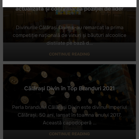
Călărași Divin: Medalii de aur, calitate
actualizată și confirmarea poziției de lider
Divinurile Călărași Divin s-au remarcat la prima
competiție națională de vinuri și băuturi alcoolice
distilate pe bază d...
Călărași Divin: Medalii de aur, calitate actualizată și
confirmarea poziției de lider
CONTINUE READING
Călărași Divin în Top Branduri 2021
Perla brandului Călărași Divin este divinul Imperiul
Călărași, 50 ani, lansat în toamna anului 2017.
Această capodoperă ...
Călărași Divin în Top Branduri 2021
CONTINUE READING