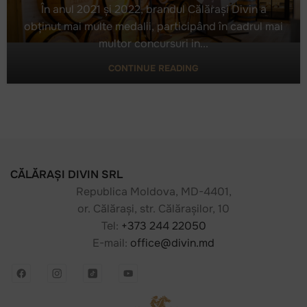
În anul 2021 și 2022, brandul Călărași Divin a
obținut mai multe medalii, participând în cadrul mai
multor concursuri in...
Cele mai recente medalii obținute de brandul
Călărași Divin
CONTINUE READING
CĂLĂRAȘI DIVIN SRL
Republica Moldova, MD-4401,
or. Călărași, str. Călărașilor, 10
Tel:
+373 244 22050
E-mail:
office@divin.md