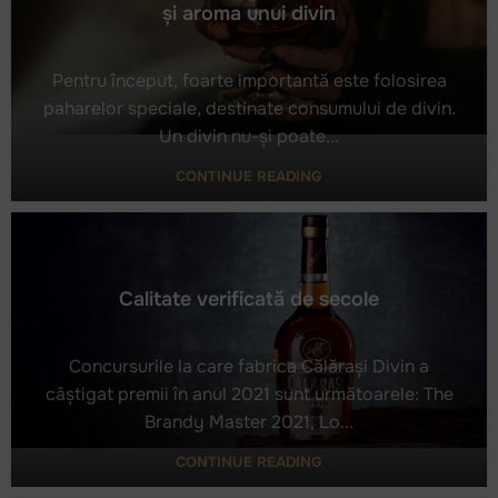
și aroma unui divin
Pentru început, foarte importantă este folosirea
paharelor speciale, destinate consumului de divin.
Un divin nu-și poate...
Câteva reguli simple pentru a savura gustul și
aroma unui divin
CONTINUE READING
Calitate verificată de secole
Concursurile la care fabrica Călărași Divin a
câștigat premii în anul 2021 sunt următoarele: The
Brandy Master 2021, Lo...
Calitate verificată de secole
CONTINUE READING