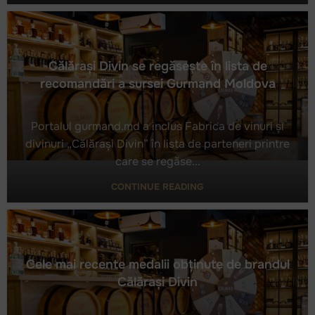
Călărași Divin se regăsește în lista de
recomandări a sursei Gurmand Moldova
Portalul gurmand.md a inclus Fabrica de vinuri și
divinuri „Călărași Divin” în lista de parteneri printre
care se regăse...
Călărași Divin se regăsește în lista de recomandări
a sursei Gurmand Moldova
CONTINUE READING
Cele mai recente medalii obținute de brandul
Călărași Divin