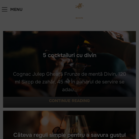
MENU
5 cocktailuri cu divin
Cognac Julep Gheață Frunze de mentă Divin, 120
ml Sirop de zahăr, 45 ml În paharul de servire se
adau...
5 cocktailuri cu divin
CONTINUE READING
Câteva reguli simple pentru a savura gustul