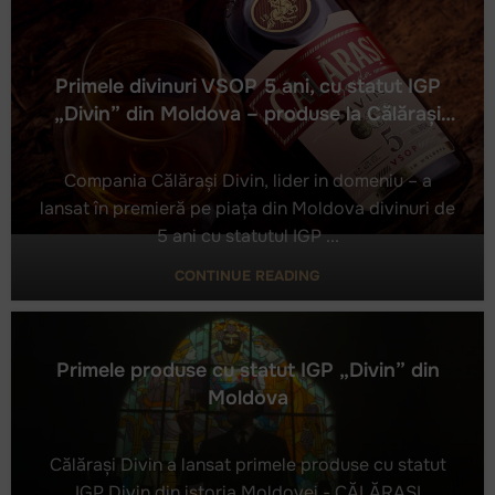
Primele divinuri VSOP 5 ani, cu statut IGP
„Divin” din Moldova – produse la Călărași
Divin
Сompania Călărași Divin, lider in domeniu – a
lansat în premieră pe piața din Moldova divinuri de
5 ani cu statutul IGP ...
Primele divinuri VSOP 5 ani, cu statut IGP „Divin”
din Moldova – produse la Călărași Divin
CONTINUE READING
Primele produse cu statut IGP „Divin” din
Moldova
Călărași Divin a lansat primele produse cu statut
IGP Divin din istoria Moldovei - CĂLĂRAȘI