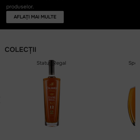
produselor.
AFLAȚI MAI MULTE
COLECȚII
Status Regal
Spec