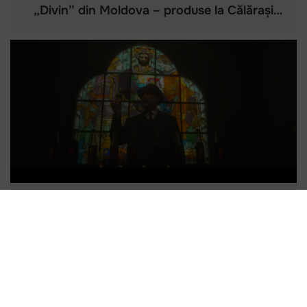
„Divin” din Moldova – produse la Călărași
Divin
Primele produse cu statut IGP „Divin” din
Moldova