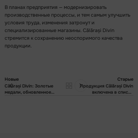
В планах предприятия — модернизировать
производственные процессы, и тем самым улучшить
условия труда, изменения затронут и
специализированные магазины. Călărași Divin
стремится к сохранению неоспоримого качества
продукции.
Новые
Старые
Călărași Divin: Золотые
Продукция Călărași Divin
медали, обновленное
включена в список
качество и
рекомендаций Gurmand
подтверждение лидерства
Moldova